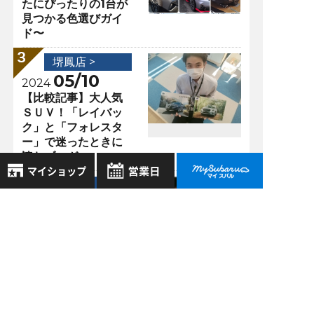
たにぴったりの1台が
見つかる色選びガイ
ド〜
堺鳳店 >
05/10
2024
【比較記事】大人気
ＳＵＶ！「レイバッ
ク」と「フォレスタ
ー」で迷ったときに
読むブログ
堺鳳店 >
08/25
8月
2025
2026年
お気に入り店舗
【SUBARU】乗った
日
月
火
水
木
金
土
瞬間、感動。新型フ
登録された店舗はありません。
1
ォレスターの内装が
お近くの店舗を検索して、
2
3
4
5
6
7
8
すごい！
☆マークで登録してください。
9
10
11
12
13
14
15
16
17
18
19
20
21
22
地域でさがす