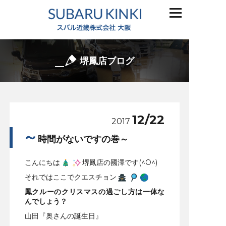
堺鳳店ブログ
12/22
2017
～
時間がないですの巻～
こんにちは
堺鳳店の國澤です(^O^)
それではここでクエスチョン
鳳クルーのクリスマスの過ごし方は一体な
んでしょう？
山田『奥さんの誕生日』