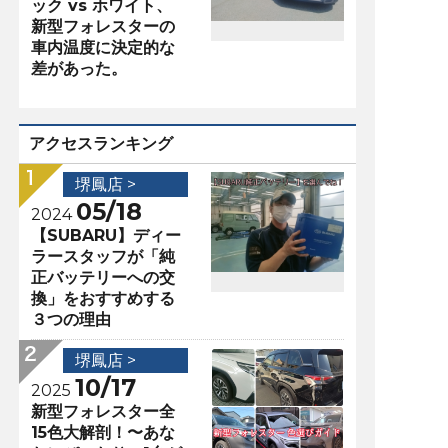
ック vs ホワイト、
新型フォレスターの
車内温度に決定的な
差があった。
アクセスランキング
堺鳳店 >
05/18
2024
【SUBARU】ディー
ラースタッフが「純
正バッテリーへの交
換」をおすすめする
３つの理由
堺鳳店 >
10/17
2025
新型フォレスター全
15色大解剖！〜あな