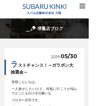
堺鳳店ブログ
05/30
2019
ラ
ストチャンス！～ガラポン大
抽選会～
皆様こんにちは。
一人旅がしたいけど、何処に行こうか悩ん
でどこにも行けず仕舞いな
ブロガー庄司です。