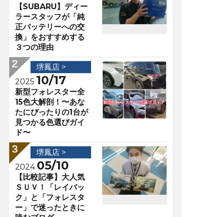
【SUBARU】ディー
ラースタッフが「純
正バッテリーへの交
換」をおすすめする
３つの理由
堺鳳店 >
10/17
2025
新型フォレスター全
15色大解剖！〜あな
たにぴったりの1台が
見つかる色選びガイ
ド〜
堺鳳店 >
05/10
2024
【比較記事】大人気
ＳＵＶ！「レイバッ
ク」と「フォレスタ
ー」で迷ったときに