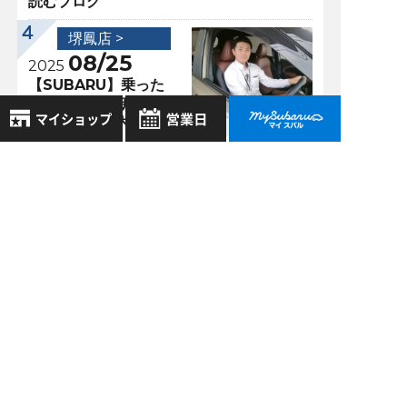
読むブログ
堺鳳店 >
08/25
2025
【SUBARU】乗った
瞬間、感動。新型フ
ォレスターの内装が
すごい！
8月
2026年
お気に入り店舗
日
月
火
水
木
金
土
登録された店舗はありません。
過去の記事
1
お近くの店舗を検索して、
2
3
4
5
6
7
8
2026年8月
☆マークで登録してください。
9
10
11
12
13
14
15
2026年7月
16
17
18
19
20
21
22
地域でさがす
23
24
25
26
27
28
29
2026年6月
30
31
地図でさがす
2026年5月
全店舗共通定休日
もっと表示する
毎週水曜・その他定休日
試乗車でさがす
営業時間：
こちら
よりご覧ください