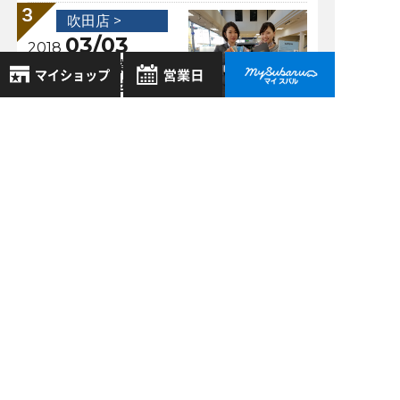
吹田店 >
03/03
2018
イベント＆営業時間
変更のお知らせ三┏(
^o^)┛
8月
2026年
お気に入り店舗
吹田店 >
日
月
火
水
木
金
土
07/12
登録された店舗はありません。
1
2021
お近くの店舗を検索して、
スタッフのマイカー
2
3
4
5
6
7
8
☆マークで登録してください。
にSTIルーフスポイラ
9
10
11
12
13
14
15
ーをつけてみた件に
16
17
18
19
20
21
22
ついて。
地域でさがす
23
24
25
26
27
28
29
30
31
地図でさがす
過去の記事
全店舗共通定休日
毎週水曜・その他定休日
試乗車でさがす
2026年8月
営業時間：
こちら
よりご覧ください
2026年7月
定休日一覧を見る
中古車でさがす