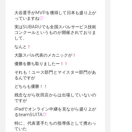
・
大谷選手がMVPを獲得して日本も盛り上が
っていますね
♡
実はSUBARUでも全国スバルサービス技術
コンクールというものが開催されておりま
して、
なんと
！
大阪スバル代表のメカニックが
！
優勝を勝ち取りましたー
！！
それも
！
ユース部門とマイスター部門があ
るんですが
どちらも優勝
！！
残念ながら吹田店からは出場していないの
ですが
iPadでオンライン中継を見ながら盛り上が
るteamSUITA
♡
特に、代表選手たちの指導係として携わっ
ていた