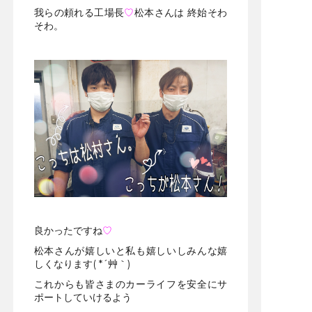
我らの頼れる工場長
♡
松本さんは 終始そわ
そわ。
・
・
良かったですね
♡
松本さんが嬉しいと私も嬉しいしみんな嬉
しくなります( *´艸｀)
これからも皆さまのカーライフを安全にサ
ポートしていけるよう