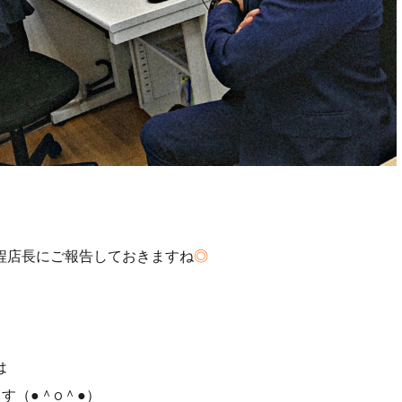
程店長にご報告しておきますね
◎
は
す（●＾o＾●）