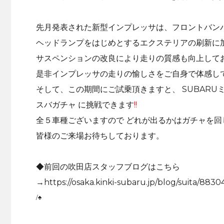
・
先月発表された新型インプレッサは、フロントバン
ヘッドランプをはじめとするエクステリアの刷新に
サスペンションの改良により走りの質感も向上して
是非インプレッサの走りの愉しさをご自身で体感し
そして、この期間にご試乗頂きますと、 SUBARU
スバガチャ に挑戦できます
!!
全５車種ございますので どれが出るかはガチャを回
皆様のご来場お待ちしております。
・
◆前回の吹田店スタッフブログはこちら
→
https://osaka.kinki-subaru.jp/blog/suita/8830
/♣