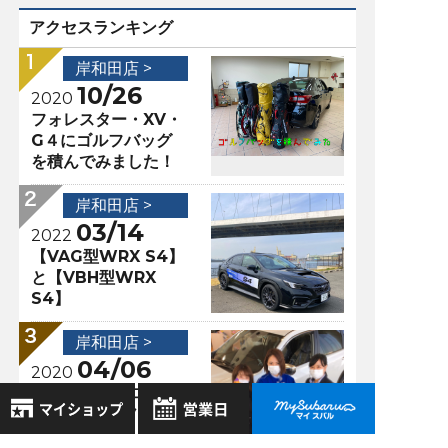
アクセスランキング
岸和田店 >
10/26
2020
フォレスター・XV・
G４にゴルフバッグ
を積んでみました！
岸和田店 >
03/14
2022
【VAG型WRX S4】
と【VBH型WRX
S4】
岸和田店 >
04/06
2020
当店の新型コロナ対
策ヽ(；▽；)ノ