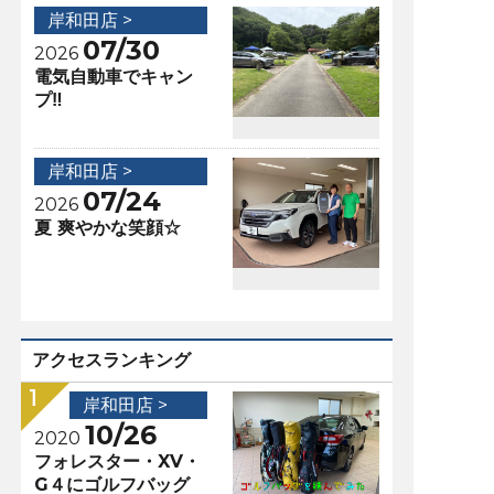
岸和田店 >
07/30
2026
電気自動車でキャン
プ‼️
岸和田店 >
07/24
2026
夏 爽やかな笑顔☆
アクセスランキング
岸和田店 >
10/26
2020
フォレスター・XV・
G４にゴルフバッグ