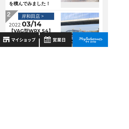
を積んでみました！
岸和田店 >
03/14
2022
【VAG型WRX S4】
と【VBH型WRX
S4】
8月
2026年
岸和田店 >
お気に入り店舗
日
月
火
水
木
金
土
04/06
2020
登録された店舗はありません。
1
当店の新型コロナ対
お近くの店舗を検索して、
策ヽ(；▽；)ノ
2
3
4
5
6
7
8
☆マークで登録してください。
9
10
11
12
13
14
15
16
17
18
19
20
21
22
岸和田店 >
地域でさがす
23
24
25
26
27
28
29
10/09
2017
30
31
メカニック紹介～①
地図でさがす
とオイル交換の巻～
全店舗共通定休日
毎週水曜・その他定休日
試乗車でさがす