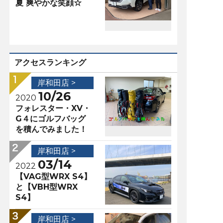
夏 爽やかな笑顔☆
アクセスランキング
岸和田店 >
10/26
2020
フォレスター・XV・
G４にゴルフバッグ
を積んでみました！
岸和田店 >
03/14
2022
【VAG型WRX S4】
と【VBH型WRX
S4】
岸和田店 >