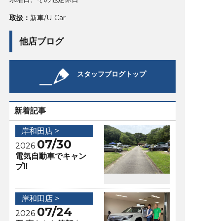
取扱：
新車/U-Car
他店ブログ
スタッフブログトップ
新着記事
岸和田店 >
07/30
2026
電気自動車でキャン
プ‼️
岸和田店 >
07/24
2026