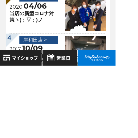
04/06
2020
当店の新型コロナ対
策ヽ(；▽；)ノ
岸和田店 >
10/09
2017
メカニック紹介～①
とオイル交換の巻～
8月
2026年
お気に入り店舗
日
月
火
水
木
金
土
登録された店舗はありません。
1
過去の記事
お近くの店舗を検索して、
2
3
4
5
6
7
8
☆マークで登録してください。
2026年7月
9
10
11
12
13
14
15
16
17
18
19
20
21
22
2026年6月
地域でさがす
23
24
25
26
27
28
29
2026年5月
30
31
地図でさがす