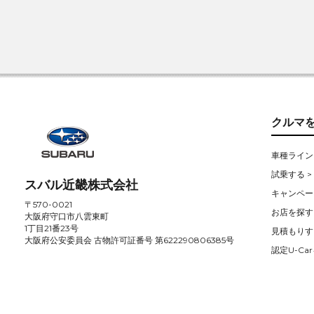
クルマ
車種ライン
試乗する >
スバル近畿株式会社
キャンペー
〒570-0021
お店を探す 
大阪府守口市八雲東町
1丁目21番23号
見積もりす
大阪府公安委員会 古物許可証番号 第622290806385号
認定U-Car