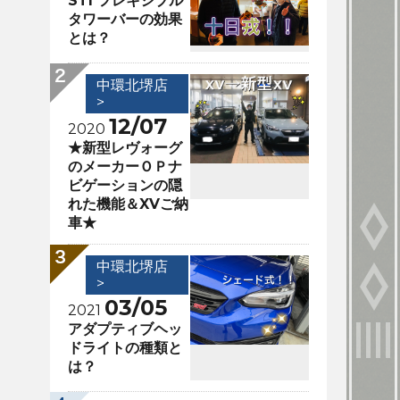
STI フレキシブル
タワーバーの効果
とは？
中環北堺店
>
12/07
2020
★新型レヴォーグ
のメーカーＯＰナ
ビゲーションの隠
れた機能＆XVご納
車★
中環北堺店
>
03/05
2021
アダプティブヘッ
ドライトの種類と
は？