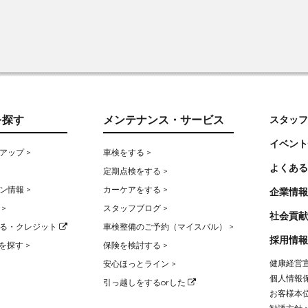
を探す
メンテナンス・サービス
スタッフ
イベント
アップ >
車検をする >
よくある
定期点検をする >
ン情報 >
カーケアをする >
企業情報
>
スタッフブログ >
社会貢献
る・クレジット
車検整備のご予約（マイスバル） >
採用情報
を探す >
保険を検討する >
健康経営宣
安心ほっとライン >
個人情報保
引っ越しをするorした
お客様本位