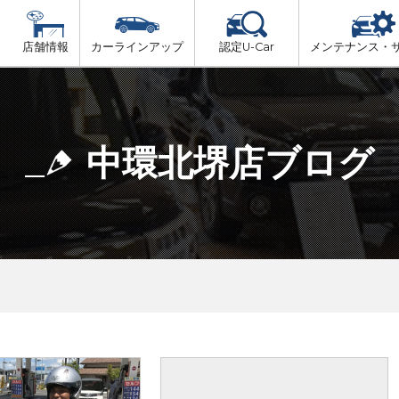
店舗情報
カーラインアップ
認定U-Car
メンテナンス・
ビス
一覧
車検（法定24か月点検）
大阪府北部
プ
法定 12ヶ月 点検
中環北堺店ブログ
大阪府市内
6ヶ月ごとの セーフティ チェック
大阪府南部
車検 3ヶ月前 無料診断
大阪府東部
和歌山北部