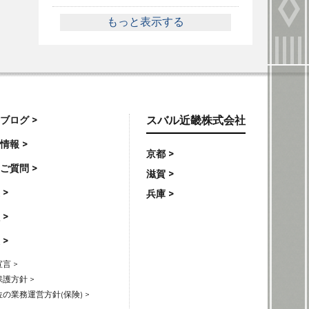
もっと表示する
ブログ >
スバル近畿株式会社
情報 >
京都 >
ご質問 >
滋賀 >
 >
兵庫 >
 >
 >
言 >
護方針 >
の業務運営方針(保険) >