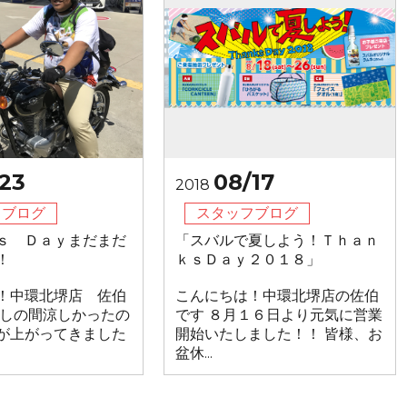
23
08/17
2018
フブログ
スタッフブログ
ｓ Ｄａｙまだまだ
「スバルで夏しよう！Ｔｈａｎ
！
ｋｓＤａｙ２０１８」
！中環北堺店 佐伯
こんにちは！中環北堺店の佐伯
少しの間涼しかったの
です ８月１６日より元気に営業
が上がってきました
開始いたしました！！ 皆様、お
盆休...