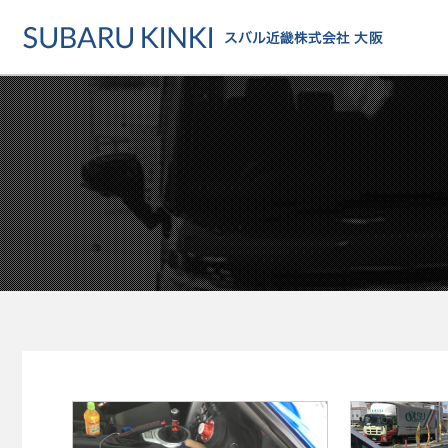
店舗情報
カーラインアップ
メンテナンス・サー
店舗
カーラインアップ一覧
メンテナンス・サービストッ
地域でさがす
乗用車
車検・定期点検をする
地図でさがす
軽自動車
カーケアをする
試乗車でさがす
福祉車両
各種サポート
U-Carでさがす