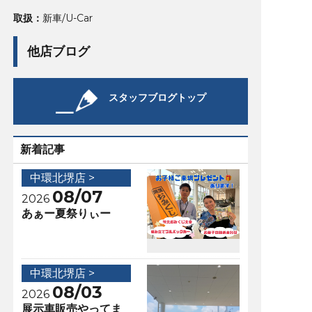
取扱：
新車/U-Car
他店ブログ
スタッフブログトップ
新着記事
中環北堺店 >
08/07
2026
あぁー夏祭りぃー
中環北堺店 >
08/03
2026
展示車販売やってま