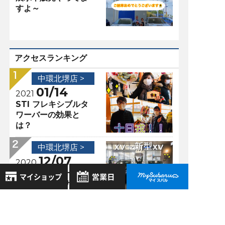
すよ～
アクセスランキング
中環北堺店 >
01/14
2021
STI フレキシブルタ
ワーバーの効果と
は？
中環北堺店 >
12/07
2020
★新型レヴォーグの
メーカーＯＰナビゲ
ーションの隠れた機
8月
2026年
能＆XVご納車★
お気に入り店舗
日
月
火
水
木
金
土