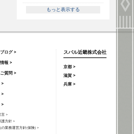
もっと表示する
ブログ >
スバル近畿株式会社
情報 >
京都 >
ご質問 >
滋賀 >
 >
兵庫 >
 >
 >
言 >
護方針 >
の業務運営方針(保険) >