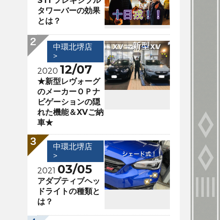
STI フレキシブル
タワーバーの効果
とは？
中環北堺店
>
12/07
2020
★新型レヴォーグ
のメーカーＯＰナ
ビゲーションの隠
れた機能＆XVご納
車★
中環北堺店
>
03/05
2021
アダプティブヘッ
ドライトの種類と
は？