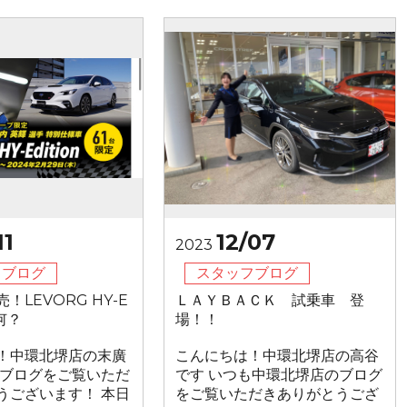
11
12/07
2023
フブログ
スタッフブログ
！LEVORG HY-E
ＬＡＹＢＡＣＫ 試乗車 登
て何？
場！！
！中環北堺店の末廣
こんにちは！中環北堺店の高谷
もブログをご覧いただ
です いつも中環北堺店のブログ
うございます！ 本日
をご覧いただきありがとうござ