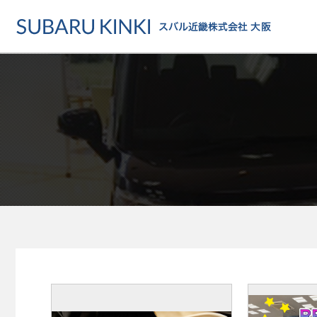
店舗情報
カーラインアップ
メンテナンス・サー
店舗
カーラインアップ一覧
メンテナンス・サービストッ
地域でさがす
乗用車
車検・定期点検をする
地図でさがす
軽自動車
カーケアをする
試乗車でさがす
福祉車両
各種サポート
U-Carでさがす