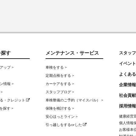
を探す
メンテナンス・サービス
スタッフ
イベント
アップ >
車検をする >
よくある
定期点検をする >
ン情報 >
カーケアをする >
企業情報
>
スタッフブログ >
社会貢献
る・クレジット
車検整備のご予約（マイスバル） >
採用情報
を探す >
保険を検討する >
健康経営宣
安心ほっとライン >
個人情報保
引っ越しをするorした
お客様本位