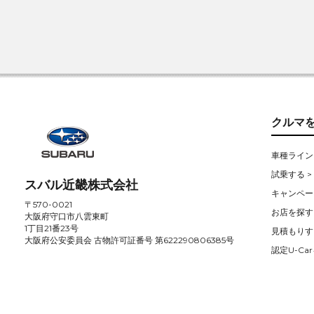
クルマ
車種ライン
試乗する >
スバル近畿株式会社
キャンペー
〒570-0021
お店を探す 
大阪府守口市八雲東町
1丁目21番23号
見積もりす
大阪府公安委員会 古物許可証番号 第622290806385号
認定U-Car