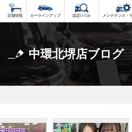
店舗情報
カーラインアップ
認定U-Car
メンテナンス・
ビス
一覧
車検（法定24か月点検）
大阪府北部
プ
法定 12ヶ月 点検
中環北堺店ブログ
大阪府市内
6ヶ月ごとの セーフティ チェック
大阪府南部
車検 3ヶ月前 無料診断
大阪府東部
和歌山北部