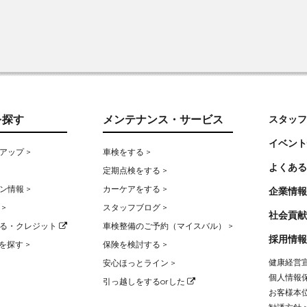
を探す
メンテナンス・サービス
スタッフ
イベント
アップ >
車検をする >
よくある
定期点検をする >
ン情報 >
カーケアをする >
企業情報
>
スタッフブログ >
社会貢献
る・クレジット
車検整備のご予約（マイスバル） >
採用情報
を探す >
保険を検討する >
健康経営宣
安心ほっとライン >
個人情報保
引っ越しをするorした
お客様本位