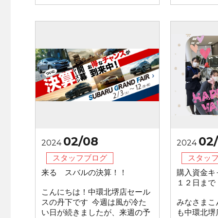
02/08
02
2024
2024
スタッフブログ
スタッ
来る スバルの決算！！
購入資金キ
１２日まで
こんにちは！中環北堺店セール
スの丹下です 今週は風が冷た
みなさまこ
い日が続きましたが、来週の予
も中環北堺