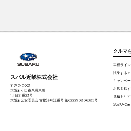
クルマ
車種ライン
試乗する >
スバル近畿株式会社
キャンペー
〒570-0021
お店を探す 
大阪府守口市八雲東町
1丁目21番23号
見積もりす
大阪府公安委員会 古物許可証番号 第622290806385号
認定U-Car