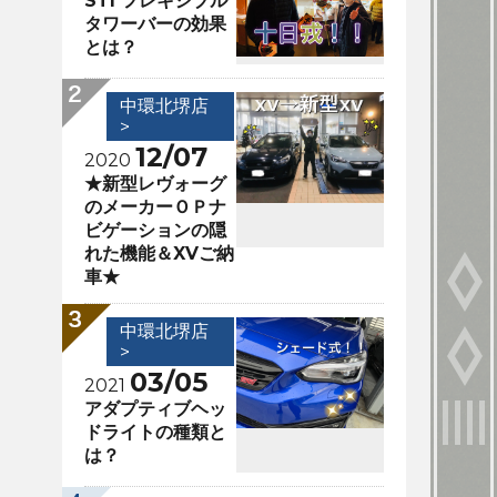
STI フレキシブル
タワーバーの効果
とは？
中環北堺店
>
12/07
2020
★新型レヴォーグ
のメーカーＯＰナ
ビゲーションの隠
れた機能＆XVご納
車★
中環北堺店
>
03/05
2021
アダプティブヘッ
ドライトの種類と
は？