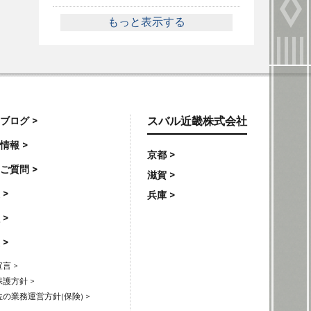
もっと表示する
ブログ >
スバル近畿株式会社
情報 >
京都 >
ご質問 >
滋賀 >
 >
兵庫 >
 >
 >
言 >
護方針 >
の業務運営方針(保険) >