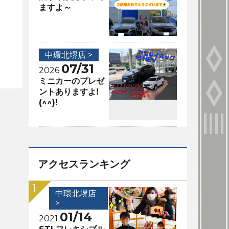
ますよ～
中環北堺店 >
07/31
2026
ミニカーのプレゼ
ントありますよ!
(^^)!
アクセスランキング
中環北堺店
>
01/14
2021