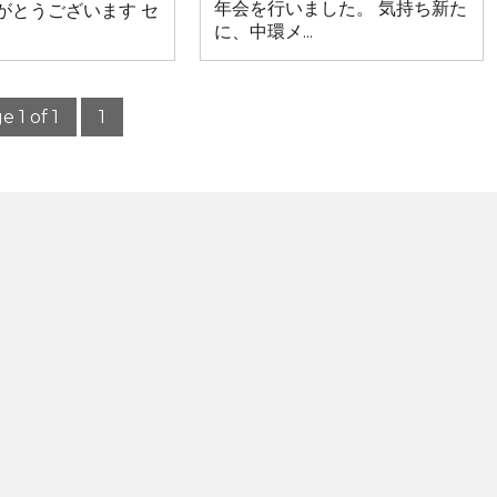
年会を行いました。 気持ち新た
がとうございます セ
に、中環メ...
e 1 of 1
1