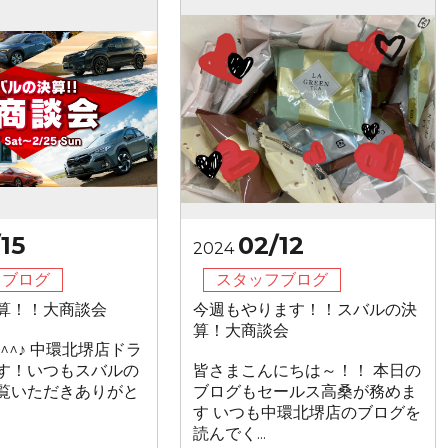
15
02/12
2024
フブログ
スタッフブログ
算！！大商談会
今週もやります！！スバルの決
算！大商談会
^^♪ 中環北堺店ドラ
す！いつもスバルの
皆さまこんにちは～！！ 本日の
覧いただきありがと
ブログもセールス高桑が務めま
す いつも中環北堺店のブログを
読んでく...