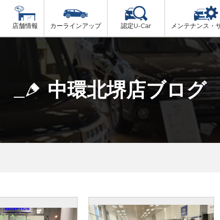
店舗情報
カーラインアップ
認定U-Car
メンテナンス・
ビス
一覧
車検（法定24か月点検）
大阪府北部
プ
法定 12ヶ月 点検
中環北堺店ブログ
大阪府市内
6ヶ月ごとの セーフティ チェック
大阪府南部
車検 3ヶ月前 無料診断
大阪府東部
和歌山北部