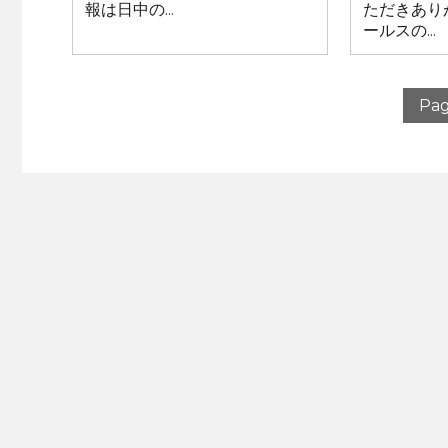
報は日中の...
ただきあり
ールスの...
Pag