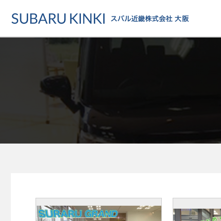
店舗情報
カーラインアップ
メンテナンス・サー
店舗
カーラインアップ一覧
メンテナンス・サービストッ
地域でさがす
乗用車
車検・定期点検をする
地図でさがす
軽自動車
カーケアをする
試乗車でさがす
福祉車両
各種サポート
U-Carでさがす