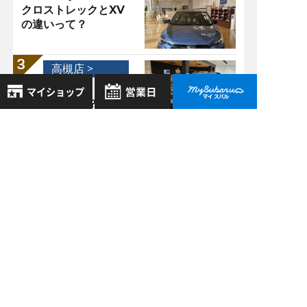
クロストレックとXV
の違いって？
高槻店 >
10/18
2021
ナッパ革って？
8月
2026年
お気に入り店舗
日
月
火
水
木
金
土
登録された店舗はありません。
高槻店 >
1
お近くの店舗を検索して、
02/08
2
3
4
5
6
7
8
2021
☆マークで登録してください。
スバルサウンドエン
9
10
11
12
13
14
15
ジニアリング ～
16
17
18
19
20
21
22
NEW LEVORG編～
地域でさがす
23
24
25
26
27
28
29
30
31
地図でさがす
全店舗共通定休日
過去の記事
毎週水曜・その他定休日
試乗車でさがす
2026年8月