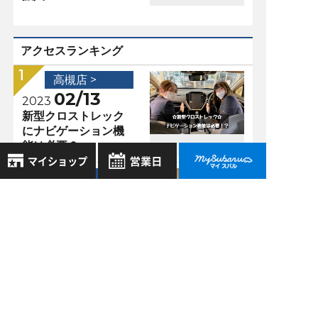
アクセスランキング
高槻店 >
02/13
2023
新型クロストレック
にナビゲーション機
能は必要？
高槻店 >
12/05
8月
2026年
2022
お気に入り店舗
クロストレックとXV
日
月
火
水
木
金
土
の違いって？
登録された店舗はありません。
1
お近くの店舗を検索して、
2
3
4
5
6
7
8
☆マークで登録してください。
9
10
11
12
13
14
15
高槻店 >
10/18
16
17
18
19
20
21
22
2021
地域でさがす
ナッパ革って？
23
24
25
26
27
28
29