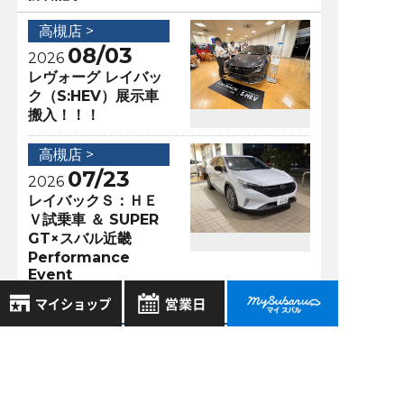
高槻店 >
08/03
2026
レヴォーグ レイバッ
ク（S:HEV）展示車
搬入！！！
高槻店 >
07/23
2026
レイバックＳ：ＨＥ
Ｖ試乗車 ＆ SUPER
GT×スバル近畿
Performance
Event
アクセスランキング
8月
2026年
お気に入り店舗
日
月
火
水
木
金
土
高槻店 >
登録された店舗はありません。
02/13
1