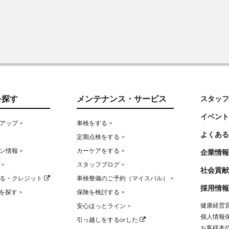
を探す
メンテナンス・サービス
スタッフ
イベント
アップ >
車検をする >
よくある
定期点検をする >
ン情報 >
カーケアをする >
企業情報
>
スタッフブログ >
社会貢献
る・クレジット
車検整備のご予約（マイスバル） >
採用情報
を探す >
保険を検討する >
健康経営宣
安心ほっとライン >
個人情報保
引っ越しをするorした
お客様本位