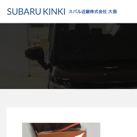
店舗情報
カーラインアップ
メンテナンス・サー
店舗
カーラインアップ一覧
メンテナンス・サービストッ
地域でさがす
乗用車
車検・定期点検をする
地図でさがす
軽自動車
カーケアをする
試乗車でさがす
福祉車両
各種サポート
U-Carでさがす