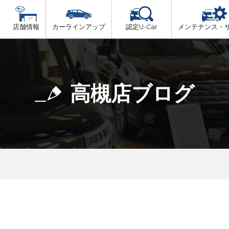
店舗情報
カーラインアップ
認定U-Car
メンテナンス・
ビス
一覧
車検（法定24か月点検）
大阪府北部
プ
法定 12ヶ月 点検
高槻店ブログ
大阪府市内
6ヶ月ごとの セーフティ チェック
大阪府南部
車検 3ヶ月前 無料診断
大阪府東部
和歌山北部