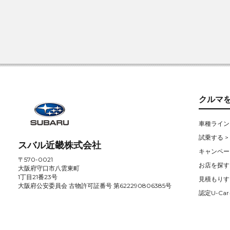
クルマ
車種ライン
試乗する >
スバル近畿株式会社
キャンペー
〒570-0021
お店を探す 
大阪府守口市八雲東町
1丁目21番23号
見積もりす
大阪府公安委員会 古物許可証番号 第622290806385号
認定U-Car