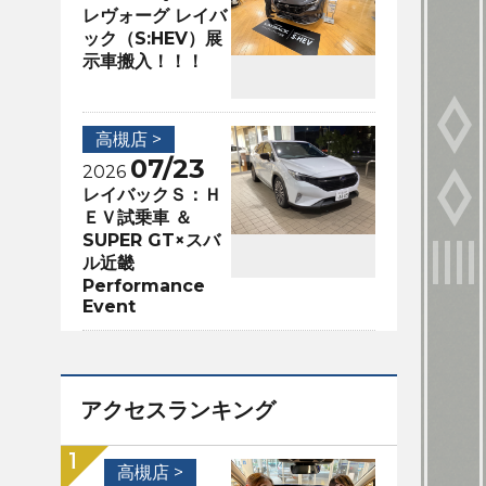
レヴォーグ レイバ
ック（S:HEV）展
示車搬入！！！
高槻店 >
07/23
2026
レイバックＳ：Ｈ
ＥＶ試乗車 ＆
SUPER GT×スバ
ル近畿
Performance
Event
アクセスランキング
高槻店 >