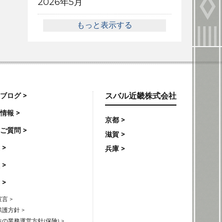
2026年5月
もっと表示する
ブログ >
スバル近畿株式会社
情報 >
京都 >
ご質問 >
滋賀 >
 >
兵庫 >
 >
 >
言 >
護方針 >
の業務運営方針(保険) >