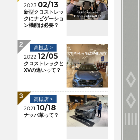
02/13
2023
新型クロストレッ
クにナビゲーショ
ン機能は必要？
高槻店 >
12/05
2022
クロストレックと
XVの違いって？
高槻店 >
10/18
2021
ナッパ革って？