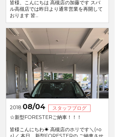
皆様、こんにちは 高槻店の加藤です スバ
ル高槻店では昨日より通常営業を再開して
おります 皆...
08/04
2018
スタッフブログ
☆新型FORESTERご納車！！！
皆様こんにちわ☀ 高槻店のホリです＼(^o
^)／ 本日、新型FORESTERの ご納車させ