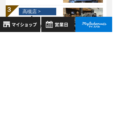
高槻店 >
10/18
2021
ナッパ革って？
8月
2026年
お気に入り店舗
日
月
火
水
木
金
土
高槻店 >
登録された店舗はありません。
1
02/08
お近くの店舗を検索して、
2021
2
3
4
5
6
7
8
☆マークで登録してください。
スバルサウンドエン
9
10
11
12
13
14
15
ジニアリング ～
16
17
18
19
20
21
22
NEW LEVORG編～
地域でさがす
23
24
25
26
27
28
29
30
31
地図でさがす
過去の記事
全店舗共通定休日
毎週水曜・その他定休日
試乗車でさがす
2026年8月
営業時間：
こちら
よりご覧ください
2026年7月
定休日一覧を見る
中古車でさがす