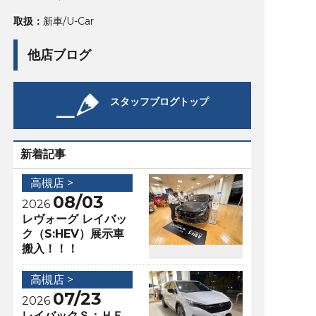
取扱：
新車/U-Car
他店ブログ
スタッフブログトップ
新着記事
高槻店 >
08/03
2026
レヴォーグ レイバッ
ク（S:HEV）展示車
搬入！！！
高槻店 >
07/23
2026
レイバックＳ：ＨＥ