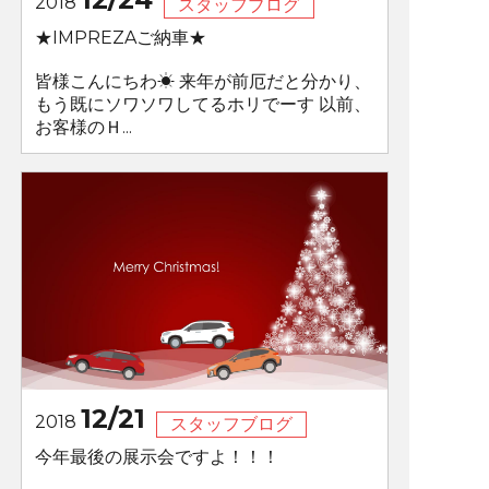
2018
スタッフブログ
★IMPREZAご納車★
皆様こんにちわ☀ 来年が前厄だと分かり、
もう既にソワソワしてるホリでーす 以前、
お客様のＨ...
12/21
2018
スタッフブログ
今年最後の展示会ですよ！！！