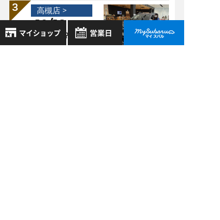
高槻店 >
10/18
2021
ナッパ革って？
8月
2026年
お気に入り店舗
日
月
火
水
木
金
土
高槻店 >
登録された店舗はありません。
1
02/08
2021
お近くの店舗を検索して、
2
3
4
5
6
7
8
スバルサウンドエン
☆マークで登録してください。
9
10
11
12
13
14
15
ジニアリング ～
NEW LEVORG編～
16
17
18
19
20
21
22
地域でさがす
23
24
25
26
27
28
29
30
31
地図でさがす
過去の記事
全店舗共通定休日
毎週水曜・その他定休日
2026年8月
試乗車でさがす
営業時間：
こちら
よりご覧ください
2026年7月
定休日一覧を見る
中古車でさがす
2026年6月