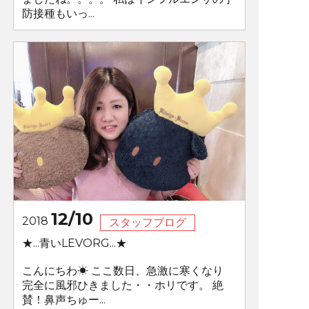
防接種もいっ...
12/10
2018
スタッフブログ
★...青いLEVORG...★
こんにちわ☀ ここ数日、急激に寒くなり
完全に風邪ひきました・・ホリです。 絶
賛！鼻声ちゅー...