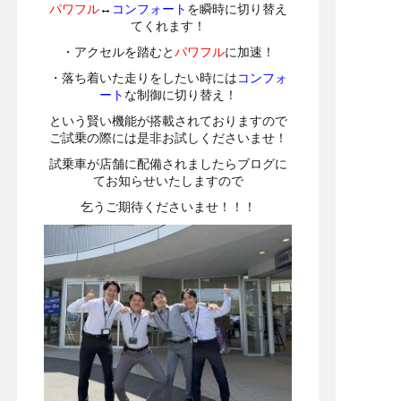
パワフル
↔
コンフォート
を瞬時に切り替え
てくれます！
・アクセルを踏むと
パワフル
に加速！
・落ち着いた走りをしたい時には
コンフォ
ート
な制御に切り替え！
という賢い機能が搭載されておりますので
ご試乗の際には是非お試しくださいませ！
試乗車が店舗に配備されましたらブログに
てお知らせいたしますので
乞うご期待くださいませ！！！