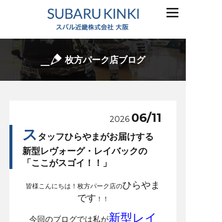
枚方パーク店ブログ
06/11
2026
ス
タッフひらやまがお届けする
新型レヴォーグ・レイバックの
「ここがスゴイ！！」
ひらやま
皆様こんにちは！枚方パーク店の
です
！！
新型レイ
今回のブログでは私が