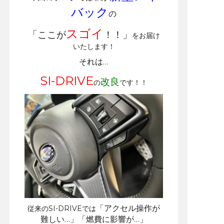
バック
の
スゴイ
「ここが
！！」
をお届け
いたします！
それは…
SI-DRIVE
改良
の
です！！
「アクセル操作が
従来のSI-DRIVEでは
難しい…」「燃費に影響が…」