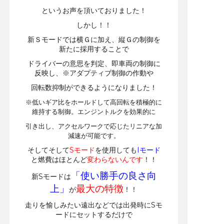
というお声を頂いておりました！
しかし！！
新Ｓモードでは横Ｇに加え、縦Ｇの制御を
新たに採用することで
ドライバーの意思を判定、即車両の制御に
反映し、※アダプティブ制御の作動や
回転数抑制ができるようになりました！
※低いギア比をホールドして高回転を積極的に
維持する制御。エンジントルクを効果的に
引き出し、アクセルワークで応じたリニアな加
減速が可能です。
そしてそして
Sモード
を使用しても
Iモード
と燃費はほとんど
変わらないんです
！！
「使い勝手の良さ向
新Sモードは
上」
最大の特徴
が
！！
走りを愉しみたい遠出などでは出発時にSモ
ードにセットするだけで