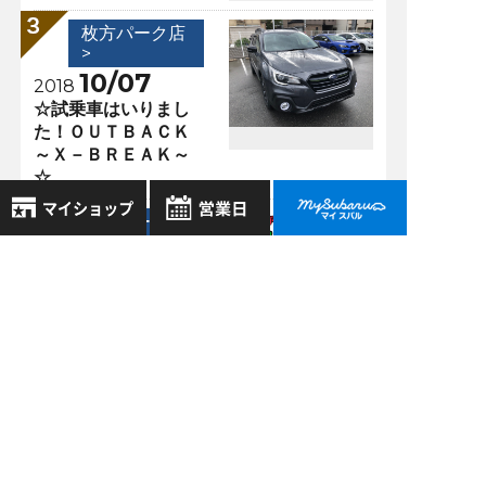
枚方パーク店
>
10/07
2018
☆試乗車はいりまし
た！ＯＵＴＢＡＣＫ
～Ｘ－ＢＲＥＡＫ～
☆
枚方パーク店
>
8月
2026年
08/28
2023
お気に入り店舗
日
月
火
水
木
金
土
「OUTBACK×FORESTER
登録された店舗はありません。
車中泊するとどんな
1
お近くの店舗を検索して、
感じ？」
2
3
4
5
6
7
8
☆マークで登録してください。
9
10
11
12
13
14
15
16
17
18
19
20
21
22
過去の記事
地域でさがす
23
24
25
26
27
28
29
2026年8月
30
31
地図でさがす