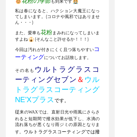
花粉の季節
も到来です
私は春になると、ハクション大魔王になっ
てしまいます。(コロナや風邪ではありませ
ん・・・)
花粉
また、愛車も
まみれになってしまいま
すよね
(そんなこと許せるか！！！)
コ
今回は汚れが付きにくく且つ落ちやすい
ーティング
についてお話致します。
ウルトラグラスコ
その名も
ーティングセブン
＆
ウル
トラグラスコーティング
NE’Xプラス
です。
従
来のWAXでは、直射日光や雨風にさらさ
れると短期間で撥水効果が低下し、水滴の
流れ落ちが悪くなり雨ジミの原因となりま
ウルトラグラスコーティングでは撥
す。