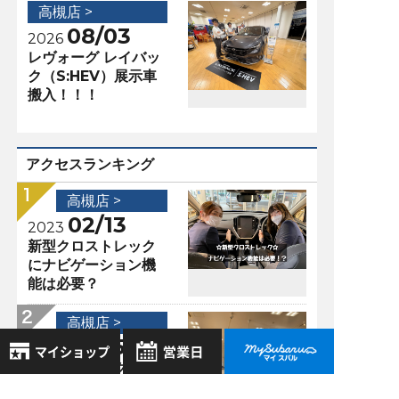
高槻店 >
08/03
2026
レヴォーグ レイバッ
ク（S:HEV）展示車
搬入！！！
アクセスランキング
高槻店 >
02/13
2023
新型クロストレック
にナビゲーション機
能は必要？
高槻店 >
12/05
2022
クロストレックとXV
の違いって？
8月
2026年