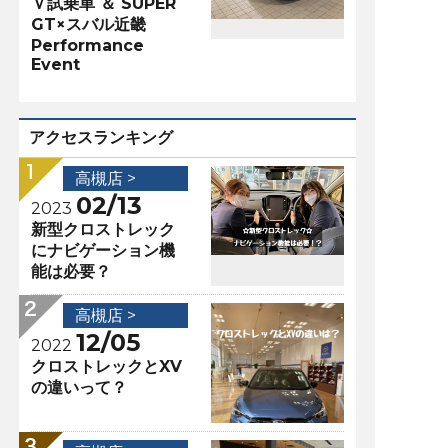
Ｖ試乗車 ＆ SUPER
GT×スバル近畿
Performance
Event
アクセスランキング
高槻店 >
02/13
2023
新型クロストレック
にナビゲーション機
能は必要？
高槻店 >
12/05
2022
クロストレックとXV
の違いって？