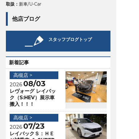
取扱：
新車/U-Car
他店ブログ
スタッフブログトップ
新着記事
高槻店 >
08/03
2026
レヴォーグ レイバッ
ク（S:HEV）展示車
搬入！！！
高槻店 >
07/23
2026
レイバックＳ：ＨＥ