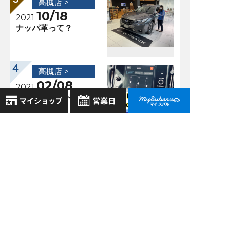
高槻店 >
10/18
2021
ナッパ革って？
高槻店 >
02/08
2021
スバルサウンドエン
ジニアリング ～
NEW LEVORG編～
8月
2026年
お気に入り店舗
日
月
火
水
木
金
土
登録された店舗はありません。
1
過去の記事
お近くの店舗を検索して、
2
3
4
5
6
7
8
☆マークで登録してください。
2026年8月
9
10
11
12
13
14
15
16
17
18
19
20
21
22
2026年7月
地域でさがす
23
24
25
26
27
28
29
2026年6月
30
31