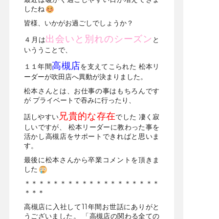
したね
皆様、いかがお過ごしでしょうか？
出会いと別れのシーズン
４月は
と
いううことで、
高槻店
１１年間
を支えてこられた 松本リ
ーダーが吹田店へ異動が決まりました。
松本さんとは、お仕事の事はもちろんです
が プライベートで吞みに行ったり、
兄貴的な存在
話しやすい
でした 凄く寂
しいですが、 松本リーダーに教わった事を
活かし高槻店をサポートできればと思いま
す。
最後に松本さんから卒業コメントを頂きま
した
＊＊＊＊＊＊＊＊＊＊＊＊＊＊＊＊＊＊＊
＊＊＊
高槻店に入社して11年間お世話にありがと
うございました。 「高槻店の関わる全ての