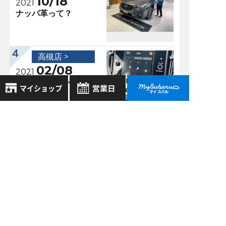
10/18
2021
ナッパ革って？
高槻店 >
02/08
2021
スバルサウンドエン
ジニアリング ～
NEW LEVORG編～
8月
2026年
お気に入り店舗
日
月
火
水
木
金
土
登録された店舗はありません。
1
過去の記事
お近くの店舗を検索して、
2
3
4
5
6
7
8
☆マークで登録してください。
2026年8月
9
10
11
12
13
14
15
16
17
18
19
20
21
22
2026年7月
地域でさがす
23
24
25
26
27
28
29
2026年6月
30
31
地図でさがす
2026年5月
全店舗共通定休日