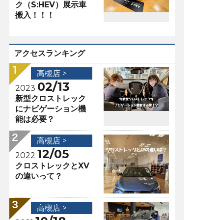
ク（S:HEV）展示車
搬入！！！
アクセスランキング
高槻店 >
02/13
2023
新型クロストレック
にナビゲーション機
能は必要？
高槻店 >
12/05
2022
クロストレックとXV
の違いって？
高槻店 >