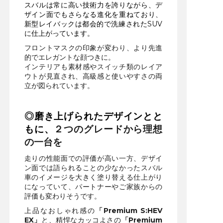
スバルは常に高い技術力を誇りながら、デ
ザイン面でもさらなる進化を重ねており、
新型レイバックは都会的で洗練されたSUV
に仕上がっています。
フロントマスクの印象が変わり、より先進
的でエレガントな顔つきに。
インテリアも素材感やスイッチ類のレイア
ウトが見直され、高級感と使いやすさの両
立が図られています。
◎
磨き上げられたデザインとと
もに、
２つのグレードから理想
の一台を
走りの性能面での評価が高い一方、デザイ
ン面では語られることの少なかったスバル
車のイメージを大きく塗り替える仕上がり
になっていて、パートナーやご家族からの
評価も変わりそうです。
上品なおしゃれ感の
「Premium S:HEV
EX」
と、精悍なカッコよさの
「Premium