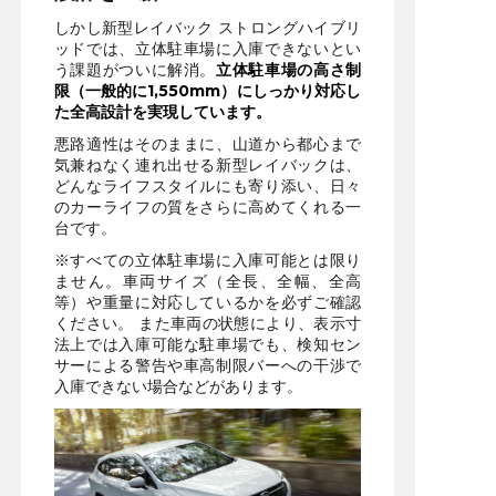
しかし新型レイバック ストロングハイブリ
ッドでは、立体駐車場に入庫できないとい
う課題がついに解消。
立体駐車場の高さ制
限（一般的に1,550mm）にしっかり対応し
た全高設計を実現しています。
悪路適性はそのままに、山道から都心まで
気兼ねなく連れ出せる新型レイバックは、
どんなライフスタイルにも寄り添い、日々
のカーライフの質をさらに高めてくれる一
台です。
※すべての立体駐車場に入庫可能とは限り
ません。車両サイズ（全長、全幅、全高
等）や重量に対応しているかを必ずご確認
ください。 また車両の状態により、表示寸
法上では入庫可能な駐車場でも、検知セン
サーによる警告や車高制限バーへの干渉で
入庫できない場合などがあります。