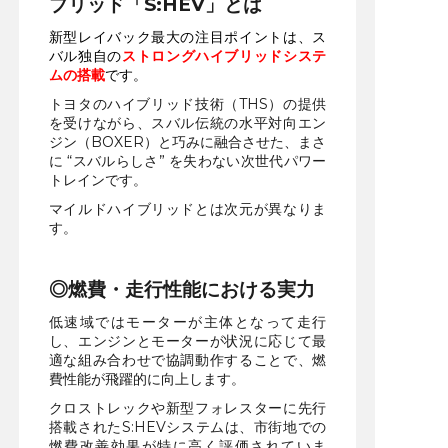
ブリッド「S:HEV」とは
新型レイバック最大の注目ポイントは、ス
バル独自の
ストロングハイブリッドシステ
ムの搭載
です。
トヨタのハイブリッド技術（THS）の提供
を受けながら、スバル伝統の水平対向エン
ジン（BOXER）と巧みに融合させた、まさ
に “スバルらしさ” を失わない次世代パワー
トレインです。
マイルドハイブリッドとは次元が異なりま
す。
◎燃費・走行性能における実力
低速域ではモーターが主体となって走行
し、エンジンとモーターが状況に応じて最
適な組み合わせで協調動作することで、燃
費性能が飛躍的に向上します。
クロストレックや新型フォレスターに先行
搭載されたS:HEVシステムは、市街地での
燃費改善効果が特に高く評価されていま