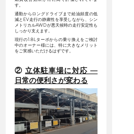
す。
通勤からロングドライブまで給油頻度の低
減とEV走行の静粛性を享受しながら、シン
メトリカルAWDが悪天候時の走行安定性も
しっかり支えます。
現行の1.8Lターボからの乗り換えをご検討
中のオーナー様には、特に大きなメリット
をご実感いただけるはずです。
②
立体駐車場に対応 —
日常の便利さが変わる