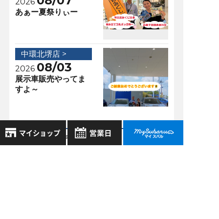
08/07
2026
あぁー夏祭りぃー
中環北堺店 >
08/03
2026
展示車販売やってま
すよ～
アクセスランキング
8月
中環北堺店 >
2026年
お気に入り店舗
01/14
日
月
火
水
木
金
土
2021
登録された店舗はありません。
STI フレキシブルタ
1
お近くの店舗を検索して、
ワーバーの効果と
2
3
4
5
6
7
8
☆マークで登録してください。
は？
9
10
11
12
13
14
15